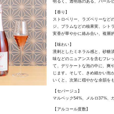
明るく、透明感のある、パール
【香り】
ストロベリー、ラズベリーなど
ジ、プラムなどの核果実、シト
実香が華やかに絡み合い、複層
【味わい】
溌剌としたミネラル感と、砂糖
味などのニュアンスを含むフレ
て、デリケートな泡の中に、爽
じます。そして、きめ細かい泡
いくと、次第に穏やかな余韻を
【セパージュ】
マルベック54%、メルロ37%、
【アルコール度数】