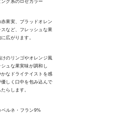
ピンク系のロゼカラー
の赤果実、ブラッドオレン
ラスなど、フレッシュな果
的に広がります。
漬けのリンゴやオレンジ風
ッシュな果実味が調和し
やかなドライテイストを感
が優しく口中を包み込んで
もたらします。
カベルネ・フラン9%