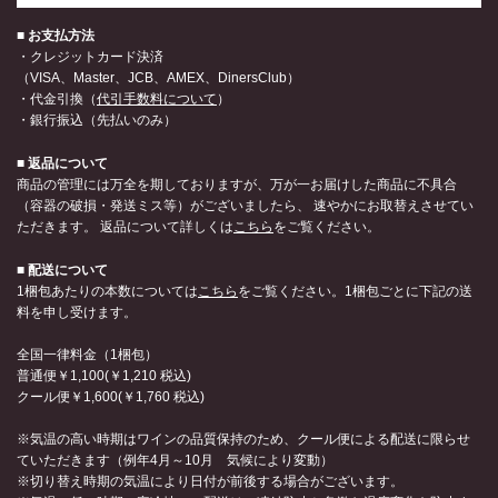
■ お支払方法
・クレジットカード決済
（VISA、Master、JCB、AMEX、DinersClub）
・代金引換（
代引手数料について
）
・銀行振込（先払いのみ）
■ 返品について
商品の管理には万全を期しておりますが、万が一お届けした商品に不具合
（容器の破損・発送ミス等）がございましたら、 速やかにお取替えさせてい
ただきます。 返品について詳しくは
こちら
をご覧ください。
■ 配送について
1梱包あたりの本数については
こちら
をご覧ください。1梱包ごとに下記の送
料を申し受けます。
全国一律料金（1梱包）
普通便￥1,100(￥1,210 税込)
クール便￥1,600(￥1,760 税込)
※気温の高い時期はワインの品質保持のため、クール便による配送に限らせ
ていただきます（例年4月～10月 気候により変動）
※切り替え時期の気温により日付が前後する場合がございます。