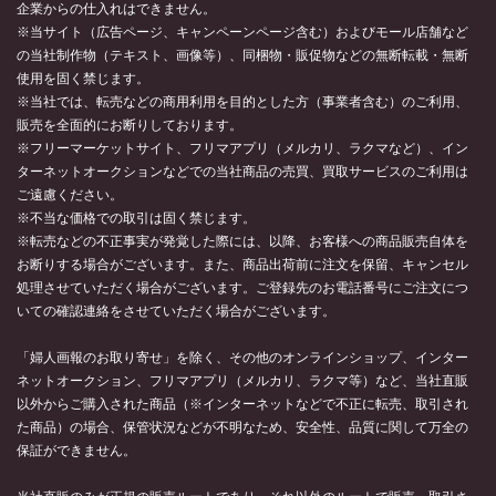
企業からの仕入れはできません。
※当サイト（広告ページ、キャンペーンページ含む）およびモール店舗など
の当社制作物（テキスト、画像等）、同梱物・販促物などの無断転載・無断
使用を固く禁じます。
※当社では、転売などの商用利用を目的とした方（事業者含む）のご利用、
販売を全面的にお断りしております。
※フリーマーケットサイト、フリマアプリ（メルカリ、ラクマなど）、イン
ターネットオークションなどでの当社商品の売買、買取サービスのご利用は
ご遠慮ください。
※不当な価格での取引は固く禁じます。
※転売などの不正事実が発覚した際には、以降、お客様への商品販売自体を
お断りする場合がございます。また、商品出荷前に注文を保留、キャンセル
処理させていただく場合がございます。ご登録先のお電話番号にご注文につ
いての確認連絡をさせていただく場合がございます。
「婦人画報のお取り寄せ」を除く、その他のオンラインショップ、インター
ネットオークション、フリマアプリ（メルカリ、ラクマ等）など、当社直販
以外からご購入された商品（※インターネットなどで不正に転売、取引され
た商品）の場合、保管状況などが不明なため、安全性、品質に関して万全の
保証ができません。