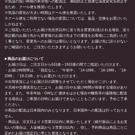
※気温の低い時期の寒冷地への配送は、凍結防止と急激な温度変化を防止す
るため、クール便を推奨いたします。
※気温の変化が大きい時期はクール便を推奨いたします。
※クール便をご利用でない場合の変質については、返品・交換をお受けいた
しかねます。
※ご指定いただいたお届け先住所以外に送り先を変更(転送)される場合、送り
状記載のお届け先から変更後のお届け先までの運賃をお客様にご負担いただ
く事となり、変更先へのお届けは着払いとなります。お届け先に誤りがない
かご確認のうえ、ご注文いただきますようお願いいたします。
■ 商品のお届けについて
・お届け日は、ご注文日から6日後～19日後の間でご指定いただけます。
・お届け時間帯は、「指定なし」「午前中」「14-16時」「16-18時」「18-
20時」「19-21時」からお選びいただけます。
※出荷状況によりお届け日の調整をさせていただく場合がございます。
※天候や交通状況などにより、お届け日やお届け時間が前後する場合があり
ます。また、年末年始・GWなど 連休をはさむ場合や離島等の遠隔地に配送
する場合は、ご希望の日時にお届けできないこともございます。予めご了承
ください。
※商品の配送は日本国内のみとなります。日本国外への配送は行っておりま
せん。
・商品は、注文日より３営業日以内に発送いたします（銀行振込によるお支
払いの場合は、入金確認から３営業日以内）。但し、予約商品は商品ごとに
定めたお届け指定日に準じた発送となります。