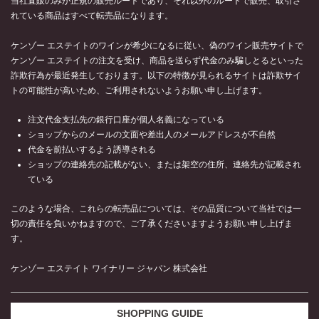
当社直販のみが正規の販売ルートであり、それ以外のルートで販売、取引さ
れている商品はすべて転売品になります。
ケンゾー エステイトのワインが希少になるに従い、偽のワイン販売サイトで
ケンゾー エステイトの注文を受け、商品を送らず代金のみ騙しとるといった
詐欺行為が最近発生しております。以下の特徴が見られるサイトは詐欺サイ
トの可能性が高いため、ご利用されないようお願い申し上げます。
注文代金支払先の銀行口座が個人名義になっている
ショップからのメールの文面や差出人のメールアドレスが不自然
代金を前払いするよう誘導される
ショップの連絡先の記載がない、または架空の住所、連絡先が記載され
ている
このような場合、これらの転売品については、その品質について当社では一
切の責任を負いかねますので、ご了承くださいますようお願い申し上げま
す。
ケンゾー エステイト ワイナリー ジャパン 株式会社
SHOPPING GUIDE