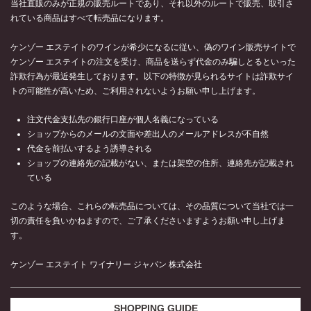
当社直販のみが正規の販売ルートであり、それ以外のルートで販売、取引さ
れている商品はすべて転売品になります。
ケンゾー エステイトのワインが希少になるに従い、偽のワイン販売サイトで
ケンゾー エステイトの注文を受け、商品を送らず代金のみ騙しとるといった
詐欺行為が最近発生しております。以下の特徴が見られるサイトは詐欺サイ
トの可能性が高いため、ご利用されないようお願い申し上げます。
注文代金支払先の銀行口座が個人名義になっている
ショップからのメールの文面や差出人のメールアドレスが不自然
代金を前払いするよう誘導される
ショップの連絡先の記載がない、または架空の住所、連絡先が記載され
ている
このような場合、これらの転売品については、その品質について当社では一
切の責任を負いかねますので、ご了承くださいますようお願い申し上げま
す。
ケンゾー エステイト ワイナリー ジャパン 株式会社
SHOPPING GUIDE