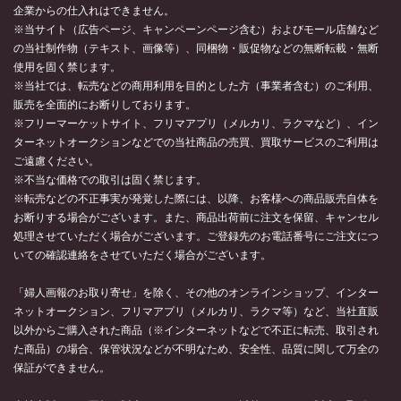
企業からの仕入れはできません。
※当サイト（広告ページ、キャンペーンページ含む）およびモール店舗など
の当社制作物（テキスト、画像等）、同梱物・販促物などの無断転載・無断
使用を固く禁じます。
※当社では、転売などの商用利用を目的とした方（事業者含む）のご利用、
販売を全面的にお断りしております。
※フリーマーケットサイト、フリマアプリ（メルカリ、ラクマなど）、イン
ターネットオークションなどでの当社商品の売買、買取サービスのご利用は
ご遠慮ください。
※不当な価格での取引は固く禁じます。
※転売などの不正事実が発覚した際には、以降、お客様への商品販売自体を
お断りする場合がございます。また、商品出荷前に注文を保留、キャンセル
処理させていただく場合がございます。ご登録先のお電話番号にご注文につ
いての確認連絡をさせていただく場合がございます。
「婦人画報のお取り寄せ」を除く、その他のオンラインショップ、インター
ネットオークション、フリマアプリ（メルカリ、ラクマ等）など、当社直販
以外からご購入された商品（※インターネットなどで不正に転売、取引され
た商品）の場合、保管状況などが不明なため、安全性、品質に関して万全の
保証ができません。