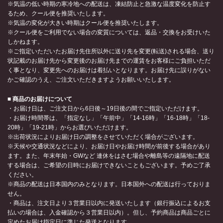
※気温の低い時期の寒冷地への配送は、凍結防止と急激な温度変化を防止す
るため、クール便を推奨いたします。
※気温の変化が大きい時期はクール便を推奨いたします。
※クール便をご利用でない場合の変質については、返品・交換をお受けいた
しかねます。
※ご指定いただいたお届け先住所以外に送り先を変更(転送)される場合、送り
状記載のお届け先から変更後のお届け先までの運賃をお客様にご負担いただ
く事となり、変更先へのお届けは着払いとなります。お届け先に誤りがない
かご確認のうえ、ご注文いただきますようお願いいたします。
■ 商品のお届けについて
・お届け日は、ご注文日から6日後～19日後の間でご指定いただけます。
・お届け時間帯は、「指定なし」「午前中」「14-16時」「16-18時」「18-
20時」「19-21時」からお選びいただけます。
※出荷状況によりお届け日の調整をさせていただく場合がございます。
※天候や交通状況などにより、お届け日やお届け時間が前後する場合があり
ます。また、年末年始・GWなど 連休をはさむ場合や離島等の遠隔地に配送
する場合は、ご希望の日時にお届けできないこともございます。予めご了承
ください。
※商品の配送は日本国内のみとなります。日本国外への配送は行っておりま
せん。
・商品は、注文日より３営業日以内に発送いたします（銀行振込によるお支
払いの場合は、入金確認から３営業日以内）。但し、予約商品は商品ごとに
定めたお届け指定日に準じた発送となります。