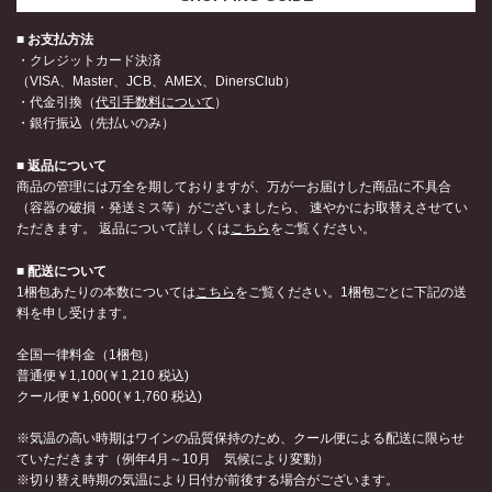
■ お支払方法
・クレジットカード決済
（VISA、Master、JCB、AMEX、DinersClub）
・代金引換（
代引手数料について
）
・銀行振込（先払いのみ）
■ 返品について
商品の管理には万全を期しておりますが、万が一お届けした商品に不具合
（容器の破損・発送ミス等）がございましたら、 速やかにお取替えさせてい
ただきます。 返品について詳しくは
こちら
をご覧ください。
■ 配送について
1梱包あたりの本数については
こちら
をご覧ください。1梱包ごとに下記の送
料を申し受けます。
全国一律料金（1梱包）
普通便￥1,100(￥1,210 税込)
クール便￥1,600(￥1,760 税込)
※気温の高い時期はワインの品質保持のため、クール便による配送に限らせ
ていただきます（例年4月～10月 気候により変動）
※切り替え時期の気温により日付が前後する場合がございます。