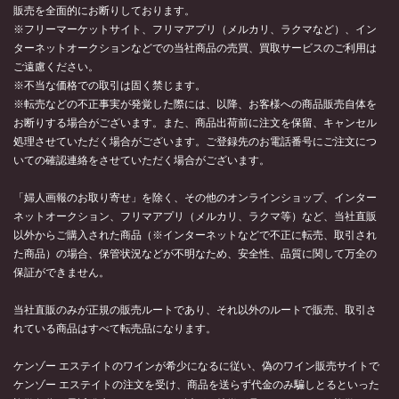
販売を全面的にお断りしております。
※フリーマーケットサイト、フリマアプリ（メルカリ、ラクマなど）、イン
ターネットオークションなどでの当社商品の売買、買取サービスのご利用は
ご遠慮ください。
※不当な価格での取引は固く禁じます。
※転売などの不正事実が発覚した際には、以降、お客様への商品販売自体を
お断りする場合がございます。また、商品出荷前に注文を保留、キャンセル
処理させていただく場合がございます。ご登録先のお電話番号にご注文につ
いての確認連絡をさせていただく場合がございます。
「婦人画報のお取り寄せ」を除く、その他のオンラインショップ、インター
ネットオークション、フリマアプリ（メルカリ、ラクマ等）など、当社直販
以外からご購入された商品（※インターネットなどで不正に転売、取引され
た商品）の場合、保管状況などが不明なため、安全性、品質に関して万全の
保証ができません。
当社直販のみが正規の販売ルートであり、それ以外のルートで販売、取引さ
れている商品はすべて転売品になります。
ケンゾー エステイトのワインが希少になるに従い、偽のワイン販売サイトで
ケンゾー エステイトの注文を受け、商品を送らず代金のみ騙しとるといった