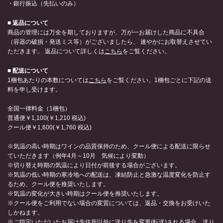
・銀行振込（先払いのみ）
■ 返品について
商品の管理には万全を期しておりますが、万が一お届けした商品に不具合
（容器の破損・発送ミス等）がございましたら、 速やかにお取替えさせてい
ただきます。 返品について詳しくは
こちら
をご覧ください。
■ 配送について
1梱包あたりの本数については
こちら
をご覧ください。1梱包ごとに下記の送
料を申し受けます。
全国一律料金（1梱包）
普通便￥1,100(￥1,210 税込)
クール便￥1,600(￥1,760 税込)
※気温の高い時期はワインの品質保持のため、クール便による配送に限らせ
ていただきます（例年4月～10月 気候により変動）
※切り替え時期の気温により日付が前後する場合がございます。
※気温の低い時期の寒冷地への配送は、凍結防止と急激な温度変化を防止す
るため、クール便を推奨いたします。
※気温の変化が大きい時期はクール便を推奨いたします。
※クール便をご利用でない場合の変質については、返品・交換をお受けいた
しかねます。
※ご指定いただいたお届け先住所以外に送り先を変更(転送)される場合、送り