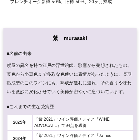
フレンチオーク新樽 50%、旧樽 50%、20ヶ月熟成
紫 murasaki
■名前の由来
紫屋の異名を持つ江戸の浮世絵師、歌麿から発想されたもの。
藤色から小豆色まで多彩な色使いに表情があったように、長期
熟成型のこのワインにも、熟成が進むに連れ、その香りや味わ
いを微妙に変化させていく美徳が密やかに息づいています。
■これまでの主な受賞歴
「紫 2021」ワイン評価メディア『WINE
2025年
ADVOCATE』で94点を獲得
「紫 2021」ワイン評価メディア『James
2024年