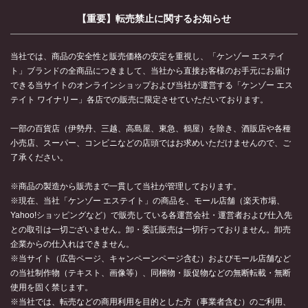
【重要】転売禁止に関するお知らせ
当社では、商品の安全性と販売価格の安定を重視し、「ケンゾー エステイ
ト」ブランドの全商品につきまして、当社から直接お客様のお手元にお届け
できる当サイトのオンラインショップおよび当社が運営する「ケンゾー エス
テイト ワイナリー」各店での販売に限定させていただいております。
一部の百貨店（伊勢丹、三越、高島屋、東急、鶴屋）を除き、酒販店や各種
小売店、スーパー、コンビニなどの店頭ではお求めいただけませんので、ご
了承ください。
※商品の製造から販売まで一貫して当社が管理しております。
※現在、当社「ケンゾー エステイト」の商品を、モール店舗（楽天市場、
Yahoo!ショッピングなど）で販売している各運営会社・運営者および仕入先
との取引は一切ございません。卸・委託販売は一切行っておりません。卸売
企業からの仕入れはできません。
※当サイト（広告ページ、キャンペーンページ含む）およびモール店舗など
の当社制作物（テキスト、画像等）、同梱物・販促物などの無断転載・無断
使用を固く禁じます。
※当社では、転売などの商用利用を目的とした方（事業者含む）のご利用、