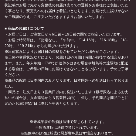
状記載のお届け先から変更後のお届け先までの運賃をお客様にご負担いただ
く事となり、変更先へのお届けは着払いとなります。お届け先に誤りがない
かご確認のうえ、ご注文いただきますようお願いいたします。
■ 商品のお届けについて
・お届け日は、ご注文日から6日後～19日後の間でご指定いただけます。
・お届け時間帯は、「指定なし」「午前中」「14-16時」「16-18時」「18-
20時」「19-21時」からお選びいただけます。
※出荷状況によりお届け日の調整をさせていただく場合がございます。
※天候や交通状況などにより、お届け日やお届け時間が前後する場合があり
ます。また、年末年始・GWなど 連休をはさむ場合や離島等の遠隔地に配送
する場合は、ご希望の日時にお届けできないこともございます。予めご了承
ください。
※商品の配送は日本国内のみとなります。日本国外への配送は行っておりま
せん。
・商品は、注文日より３営業日以内に発送いたします（銀行振込によるお支
払いの場合は、入金確認から３営業日以内）。但し、予約商品は商品ごとに
定めたお届け指定日に準じた発送となります。
※未成年者の飲酒は法律で禁じられています。
※飲酒運転は法律で禁じられています。
※妊娠中の飲酒は胎児に悪影響を及ぼす場合があります。