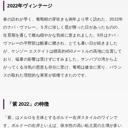
2022年ヴィンテージ
春の訪れが早く、葡萄樹の芽吹きも例年より早く訪れた、2022年
のナパ・ヴァレー。５月に珍しく雹が降った日があったものの、
生育期を通して概ね穏やかな気候に恵まれました。9月はナパ・
ヴァレーの平野部は酷暑に晒され、とても暑い日が続きました
が、ケンゾー エステイトは標高約450メートルの高地に位置して
おり、猛暑の影響は受けずにすみました。サンパブロ湾から上
がってくる冷気の恩恵も存分に受け、葡萄は健全に実り、バラン
スの取れた理想的な果実が収穫できたのです。
「紫 2022」の特徴
「紫」はメルロを主体とするボルドー右岸スタイルのワインで
す。ボルドーの右岸といえば、保水性の高い粘土質の土壌が多い