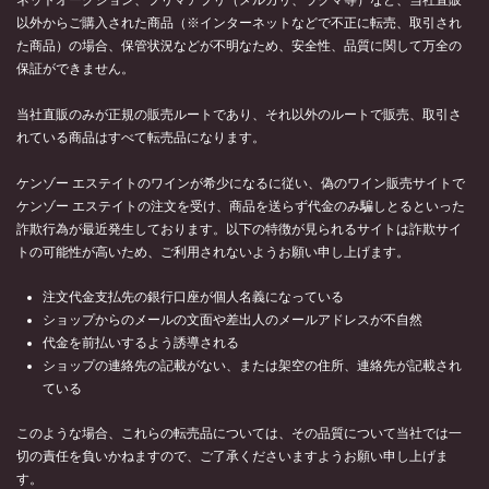
以外からご購入された商品（※インターネットなどで不正に転売、取引され
た商品）の場合、保管状況などが不明なため、安全性、品質に関して万全の
保証ができません。
当社直販のみが正規の販売ルートであり、それ以外のルートで販売、取引さ
れている商品はすべて転売品になります。
ケンゾー エステイトのワインが希少になるに従い、偽のワイン販売サイトで
ケンゾー エステイトの注文を受け、商品を送らず代金のみ騙しとるといった
詐欺行為が最近発生しております。以下の特徴が見られるサイトは詐欺サイ
トの可能性が高いため、ご利用されないようお願い申し上げます。
注文代金支払先の銀行口座が個人名義になっている
ショップからのメールの文面や差出人のメールアドレスが不自然
代金を前払いするよう誘導される
ショップの連絡先の記載がない、または架空の住所、連絡先が記載され
ている
このような場合、これらの転売品については、その品質について当社では一
切の責任を負いかねますので、ご了承くださいますようお願い申し上げま
す。