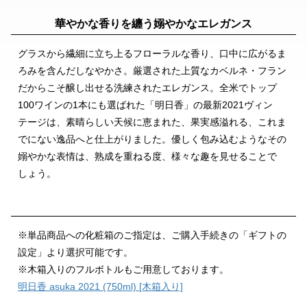
華やかな香りを纏う嫋やかなエレガンス
グラスから繊細に立ち上るフローラルな香り、口中に広がるま
ろみを含んだしなやかさ。厳選された上質なカベルネ・フラン
だからこそ醸し出せる洗練されたエレガンス。全米でトップ
100ワインの1本にも選ばれた「明日香」の最新2021ヴィン
テージは、素晴らしい天候に恵まれた、果実感溢れる、これま
でにない逸品へと仕上がりました。優しく包み込むようなその
嫋やかな表情は、熟成を重ねる度、様々な趣を見せることで
しょう。
※単品商品への化粧箱のご指定は、ご購入手続きの「ギフトの
設定」より選択可能です。
※木箱入りのフルボトルもご用意しております。
明日香 asuka 2021 (750ml) [木箱入り]