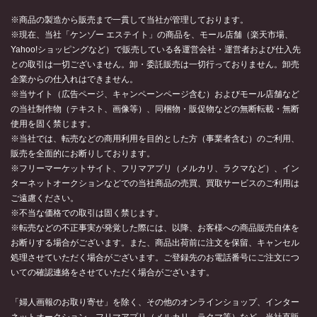
※商品の製造から販売まで一貫して当社が管理しております。
※現在、当社「ケンゾー エステイト」の商品を、モール店舗（楽天市場、
Yahoo!ショッピングなど）で販売している各運営会社・運営者および仕入先
との取引は一切ございません。卸・委託販売は一切行っておりません。卸売
企業からの仕入れはできません。
※当サイト（広告ページ、キャンペーンページ含む）およびモール店舗など
の当社制作物（テキスト、画像等）、同梱物・販促物などの無断転載・無断
使用を固く禁じます。
※当社では、転売などの商用利用を目的とした方（事業者含む）のご利用、
販売を全面的にお断りしております。
※フリーマーケットサイト、フリマアプリ（メルカリ、ラクマなど）、イン
ターネットオークションなどでの当社商品の売買、買取サービスのご利用は
ご遠慮ください。
※不当な価格での取引は固く禁じます。
※転売などの不正事実が発覚した際には、以降、お客様への商品販売自体を
お断りする場合がございます。また、商品出荷前に注文を保留、キャンセル
処理させていただく場合がございます。ご登録先のお電話番号にご注文につ
いての確認連絡をさせていただく場合がございます。
「婦人画報のお取り寄せ」を除く、その他のオンラインショップ、インター
ネットオークション、フリマアプリ（メルカリ、ラクマ等）など、当社直販