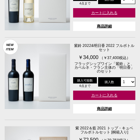
4点まで
カートに入れる
商品詳細
NEW
紫鈴 2022&明日香 2022 フルボトル
ITEM
セット
￥34,000
（￥37,400税込）
フラッグシップワイン「紫鈴」と、
カベルネ・フラン主体の「明日香」
のセット
購入可能数
購入数
6点まで
カートに入れる
商品詳細
紫 2022＆藍 2021 トップ・キュベ
フルボトルセット [桐箱入り]
￥72,500