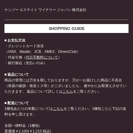
ケンゾー エステイト ワイナリー ジャパン 株式会社
SHOPPING GUIDE
■ お支払方法
・クレジットカード決済
（VISA、Master、JCB、AMEX、DinersClub）
・代金引換（
代引手数料について
）
・銀行振込（先払いのみ）
■ 返品について
商品の管理には万全を期しておりますが、万が一お届けした商品に不具合
（容器の破損・発送ミス等）がございましたら、 速やかにお取替えさせてい
ただきます。 返品について詳しくは
こちら
をご覧ください。
■ 配送について
1梱包あたりの本数については
こちら
をご覧ください。1梱包ごとに下記の送
料を申し受けます。
全国一律料金（1梱包）
普通便￥1,100(￥1,210 税込)