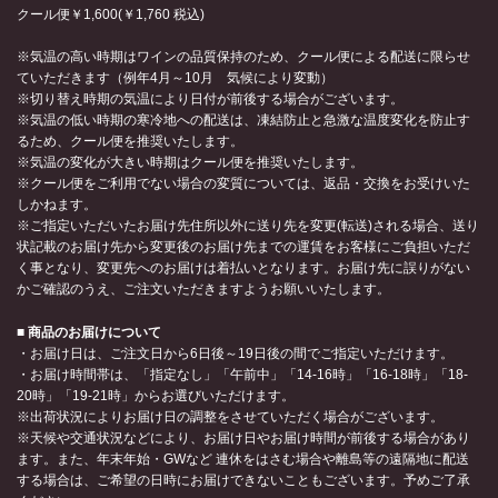
クール便￥1,600(￥1,760 税込)
※気温の高い時期はワインの品質保持のため、クール便による配送に限らせ
ていただきます（例年4月～10月 気候により変動）
※切り替え時期の気温により日付が前後する場合がございます。
※気温の低い時期の寒冷地への配送は、凍結防止と急激な温度変化を防止す
るため、クール便を推奨いたします。
※気温の変化が大きい時期はクール便を推奨いたします。
※クール便をご利用でない場合の変質については、返品・交換をお受けいた
しかねます。
※ご指定いただいたお届け先住所以外に送り先を変更(転送)される場合、送り
状記載のお届け先から変更後のお届け先までの運賃をお客様にご負担いただ
く事となり、変更先へのお届けは着払いとなります。お届け先に誤りがない
かご確認のうえ、ご注文いただきますようお願いいたします。
■ 商品のお届けについて
・お届け日は、ご注文日から6日後～19日後の間でご指定いただけます。
・お届け時間帯は、「指定なし」「午前中」「14-16時」「16-18時」「18-
20時」「19-21時」からお選びいただけます。
※出荷状況によりお届け日の調整をさせていただく場合がございます。
※天候や交通状況などにより、お届け日やお届け時間が前後する場合があり
ます。また、年末年始・GWなど 連休をはさむ場合や離島等の遠隔地に配送
する場合は、ご希望の日時にお届けできないこともございます。予めご了承