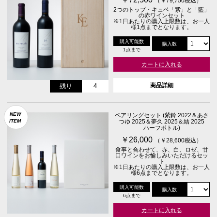
（￥79,750税込）
2つのトップ・キュベ「紫」と「藍」
の赤ワインセット
※1日あたりの購入上限数は、お一人
様1点までとなります。
購入可能数
購入数
1点まで
カートに入れる
商品詳細
残り
4
NEW
ペアリングセット (紫鈴 2022＆あさ
ITEM
つゆ 2025＆夢久 2025＆結 2025
ハーフボトル)
￥26,000
（￥28,600税込）
食事と合わせて、赤、白、ロゼ、甘
口ワインをお愉しみいただけるセッ
ト
※1日あたりの購入上限数は、お一人
様6点までとなります。
購入可能数
購入数
6点まで
カートに入れる