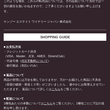
このような場合、これらの転売品については、その品質について当社では一
切の責任を負いかねますので、ご了承くださいますようお願い申し上げま
す。
ケンゾー エステイト ワイナリー ジャパン 株式会社
SHOPPING GUIDE
■ お支払方法
・クレジットカード決済
（VISA、Master、JCB、AMEX、DinersClub）
・代金引換（
代引手数料について
）
・銀行振込（先払いのみ）
■ 返品について
商品の管理には万全を期しておりますが、万が一お届けした商品に不具合
（容器の破損・発送ミス等）がございましたら、 速やかにお取替えさせてい
ただきます。 返品について詳しくは
こちら
をご覧ください。
■ 配送について
1梱包あたりの本数については
こちら
をご覧ください。1梱包ごとに下記の送
料を申し受けます。