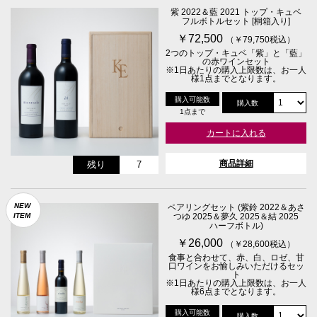
紫 2022＆藍 2021 トップ・キュベ
フルボトルセット [桐箱入り]
￥72,500
（￥79,750税込）
2つのトップ・キュベ「紫」と「藍」
の赤ワインセット
※1日あたりの購入上限数は、お一人
様1点までとなります。
購入可能数
購入数
1点まで
カートに入れる
商品詳細
残り
7
NEW
ペアリングセット (紫鈴 2022＆あさ
ITEM
つゆ 2025＆夢久 2025＆結 2025
ハーフボトル)
￥26,000
（￥28,600税込）
食事と合わせて、赤、白、ロゼ、甘
口ワインをお愉しみいただけるセッ
ト
※1日あたりの購入上限数は、お一人
様6点までとなります。
購入可能数
購入数