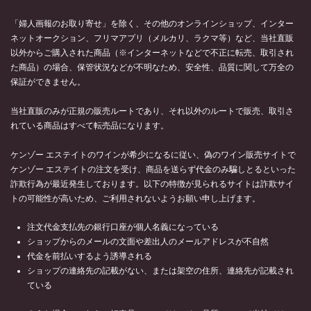
「婦人画報のお取り寄せ」を除く、その他のオンラインショップ、インター
ネットオークション、フリマアプリ（メルカリ、ラクマ等）など、当社直販
以外からご購入された商品（※インターネットなどで不正に転売、取引され
た商品）の場合、保管状況などが不明なため、安全性、品質に関して万全の
保証ができません。
当社直販のみが正規の販売ルートであり、それ以外のルートで販売、取引さ
れている商品はすべて転売品になります。
ケンゾー エステイトのワインが希少になるに従い、偽のワイン販売サイトで
ケンゾー エステイトの注文を受け、商品を送らず代金のみ騙しとるといった
詐欺行為が最近発生しております。以下の特徴が見られるサイトは詐欺サイ
トの可能性が高いため、ご利用されないようお願い申し上げます。
注文代金支払先の銀行口座が個人名義になっている
ショップからのメールの文面や差出人のメールアドレスが不自然
代金を前払いするよう誘導される
ショップの連絡先の記載がない、または架空の住所、連絡先が記載され
ている