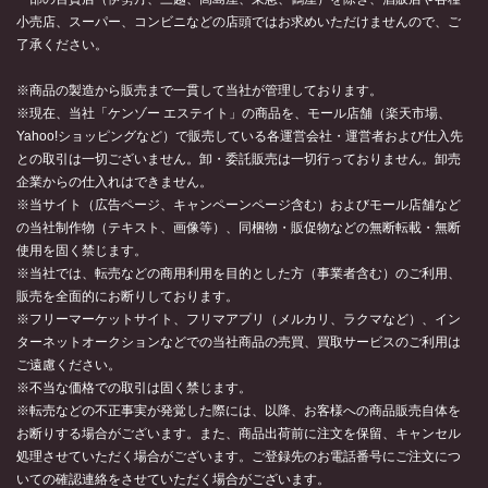
小売店、スーパー、コンビニなどの店頭ではお求めいただけませんので、ご
了承ください。
※商品の製造から販売まで一貫して当社が管理しております。
※現在、当社「ケンゾー エステイト」の商品を、モール店舗（楽天市場、
Yahoo!ショッピングなど）で販売している各運営会社・運営者および仕入先
との取引は一切ございません。卸・委託販売は一切行っておりません。卸売
企業からの仕入れはできません。
※当サイト（広告ページ、キャンペーンページ含む）およびモール店舗など
の当社制作物（テキスト、画像等）、同梱物・販促物などの無断転載・無断
使用を固く禁じます。
※当社では、転売などの商用利用を目的とした方（事業者含む）のご利用、
販売を全面的にお断りしております。
※フリーマーケットサイト、フリマアプリ（メルカリ、ラクマなど）、イン
ターネットオークションなどでの当社商品の売買、買取サービスのご利用は
ご遠慮ください。
※不当な価格での取引は固く禁じます。
※転売などの不正事実が発覚した際には、以降、お客様への商品販売自体を
お断りする場合がございます。また、商品出荷前に注文を保留、キャンセル
処理させていただく場合がございます。ご登録先のお電話番号にご注文につ
いての確認連絡をさせていただく場合がございます。