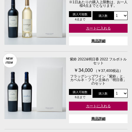
※1日あたりの購入上限数は、お一人
様4点までとなります。
購入可能数
購入数
4点まで
カートに入れる
商品詳細
NEW
紫鈴 2022&明日香 2022 フルボトル
ITEM
セット
￥34,000
（￥37,400税込）
フラッグシップワイン「紫鈴」と、
カベルネ・フラン主体の「明日香」
のセット
購入可能数
購入数
6点まで
カートに入れる
商品詳細