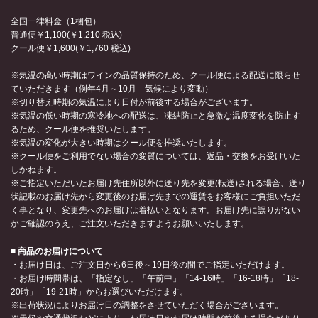
全国一律料金（1梱包）
普通便￥1,100(￥1,210 税込)
クール便￥1,600(￥1,760 税込)
※気温の高い時期はワインの品質保持のため、クール便による配送に限らせ
ていただきます（例年4月～10月 気候により変動）
※切り替え時期の気温により日付が前後する場合がございます。
※気温の低い時期の寒冷地への配送は、凍結防止と急激な温度変化を防止す
るため、クール便を推奨いたします。
※気温の変化が大きい時期はクール便を推奨いたします。
※クール便をご利用でない場合の変質については、返品・交換をお受けいた
しかねます。
※ご指定いただいたお届け先住所以外に送り先を変更(転送)される場合、送り
状記載のお届け先から変更後のお届け先までの運賃をお客様にご負担いただ
く事となり、変更先へのお届けは着払いとなります。お届け先に誤りがない
かご確認のうえ、ご注文いただきますようお願いいたします。
■ 商品のお届けについて
・お届け日は、ご注文日から6日後～19日後の間でご指定いただけます。
・お届け時間帯は、「指定なし」「午前中」「14-16時」「16-18時」「18-
20時」「19-21時」からお選びいただけます。
※出荷状況によりお届け日の調整をさせていただく場合がございます。