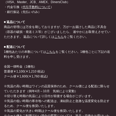
（VISA、Master、JCB、AMEX、DinersClub）
・代金引換（
代引手数料について
）
・銀行振込（先払いのみ）
■ 返品について
商品の管理には万全を期しておりますが、万が一お届けした商品に不具合
（容器の破損・発送ミス等）がございましたら、 速やかにお取替えさせてい
ただきます。 返品について詳しくは
こちら
をご覧ください。
■ 配送について
1梱包あたりの本数については
こちら
をご覧ください。1梱包ごとに下記の送
料を申し受けます。
全国一律料金（1梱包）
普通便￥1,100(￥1,210 税込)
クール便￥1,600(￥1,760 税込)
※気温の高い時期はワインの品質保持のため、クール便による配送に限らせ
ていただきます（例年4月～10月 気候により変動）
※切り替え時期の気温により日付が前後する場合がございます。
※気温の低い時期の寒冷地への配送は、凍結防止と急激な温度変化を防止す
るため、クール便を推奨いたします。
※気温の変化が大きい時期はクール便を推奨いたします。
※クール便をご利用でない場合の変質については、返品・交換をお受けいた