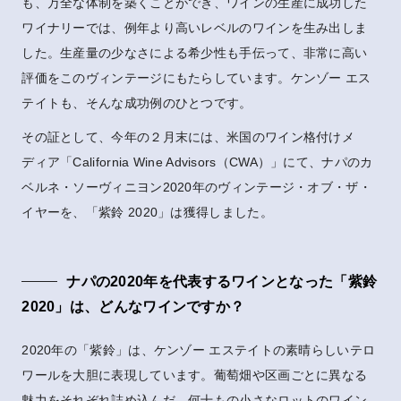
も、万全な体制を築くことができ、ワインの生産に成功した
ワイナリーでは、例年より高いレベルのワインを生み出しま
した。生産量の少なさによる希少性も手伝って、非常に高い
評価をこのヴィンテージにもたらしています。ケンゾー エス
テイトも、そんな成功例のひとつです。
その証として、今年の２月末には、米国のワイン格付けメ
ディア「California Wine Advisors（CWA）」にて、ナパのカ
ベルネ・ソーヴィニヨン2020年のヴィンテージ・オブ・ザ・
イヤーを、「紫鈴 2020」は獲得しました。
ナパの2020年を代表するワインとなった「紫鈴
2020」は、どんなワインですか？
2020年の「紫鈴」は、ケンゾー エステイトの素晴らしいテロ
ワールを大胆に表現しています。葡萄畑や区画ごとに異なる
魅力をそれぞれ詰め込んだ、何十もの小さなロットのワイン