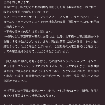
使用を固く禁じます。
※当社では、転売などの商用利用を目的とした方（事業者含む）のご利用、
販売を全面的にお断りしております。
※フリーマーケットサイト、フリマアプリ（メルカリ、ラクマなど）、イン
ターネットオークションなどでの当社商品の売買、買取サービスのご利用は
ご遠慮ください。
※不当な価格での取引は固く禁じます。
※転売などの不正事実が発覚した際には、以降、お客様への商品販売自体を
お断りする場合がございます。また、商品出荷前に注文を保留、キャンセル
処理させていただく場合がございます。ご登録先のお電話番号にご注文につ
いての確認連絡をさせていただく場合がございます。
「婦人画報のお取り寄せ」を除く、その他のオンラインショップ、インター
ネットオークション、フリマアプリ（メルカリ、ラクマ等）など、当社直販
以外からご購入された商品（※インターネットなどで不正に転売、取引され
た商品）の場合、保管状況などが不明なため、安全性、品質に関して万全の
保証ができません。
当社直販のみが正規の販売ルートであり、それ以外のルートで販売、取引さ
れている商品はすべて転売品になります。