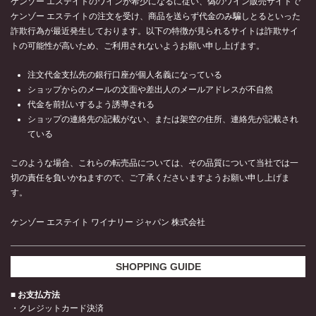
ケンゾー エステイトのワインが希少になるに従い、偽のワイン販売サイトで
ケンゾー エステイトの注文を受け、商品を送らず代金のみ騙しとるといった
詐欺行為が最近発生しております。以下の特徴が見られるサイトは詐欺サイ
トの可能性が高いため、ご利用されないようお願い申し上げます。
注文代金支払先の銀行口座が個人名義になっている
ショップからのメールの文面や差出人のメールアドレスが不自然
代金を前払いするよう誘導される
ショップの連絡先の記載がない、または架空の住所、連絡先が記載され
ている
このような場合、これらの転売品については、その品質について当社では一
切の責任を負いかねますので、ご了承くださいますようお願い申し上げま
す。
ケンゾー エステイト ワイナリー ジャパン 株式会社
SHOPPING GUIDE
■ お支払方法
・クレジットカード決済