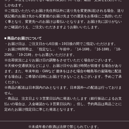
しかねます。
※ご指定いただいたお届け先住所以外に送り先を変更(転送)される場合、送り
状記載のお届け先から変更後のお届け先までの運賃をお客様にご負担いただ
く事となり、変更先へのお届けは着払いとなります。お届け先に誤りがない
かご確認のうえ、ご注文いただきますようお願いいたします。
■ 商品のお届けについて
・お届け日は、ご注文日から6日後～19日後の間でご指定いただけます。
・お届け時間帯は、「指定なし」「午前中」「14-16時」「16-18時」「18-
20時」「19-21時」からお選びいただけます。
※出荷状況によりお届け日の調整をさせていただく場合がございます。
※天候や交通状況などにより、お届け日やお届け時間が前後する場合があり
ます。また、年末年始・GWなど 連休をはさむ場合や離島等の遠隔地に配送
する場合は、ご希望の日時にお届けできないこともございます。予めご了承
ください。
※商品の配送は日本国内のみとなります。日本国外への配送は行っておりま
せん。
・商品は、注文日より３営業日以内に発送いたします（銀行振込によるお支
払いの場合は、入金確認から３営業日以内）。但し、予約商品は商品ごとに
定めたお届け指定日に準じた発送となります。
※未成年者の飲酒は法律で禁じられています。