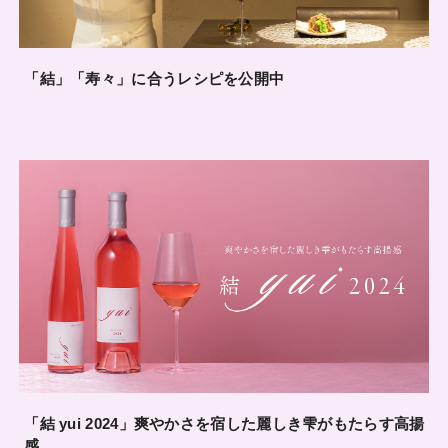
「結」「寿々」に合うレシピを公開中
「結 yui 2024」爽やかさを宿した麗しき雫がもたらす高揚
感