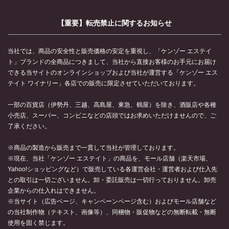
【重要】転売禁止に関するお知らせ
当社では、商品の安全性と販売価格の安定を重視し、「ケンゾー エステイ
ト」ブランドの全商品につきまして、当社から直接お客様のお手元にお届け
できる当サイトのオンラインショップおよび当社が運営する「ケンゾー エス
テイト ワイナリー」各店での販売に限定させていただいております。
一部の百貨店（伊勢丹、三越、高島屋、東急、鶴屋）を除き、酒販店や各種
小売店、スーパー、コンビニなどの店頭ではお求めいただけませんので、ご
了承ください。
※商品の製造から販売まで一貫して当社が管理しております。
※現在、当社「ケンゾー エステイト」の商品を、モール店舗（楽天市場、
Yahoo!ショッピングなど）で販売している各運営会社・運営者および仕入先
との取引は一切ございません。卸・委託販売は一切行っておりません。卸売
企業からの仕入れはできません。
※当サイト（広告ページ、キャンペーンページ含む）およびモール店舗など
の当社制作物（テキスト、画像等）、同梱物・販促物などの無断転載・無断
使用を固く禁じます。