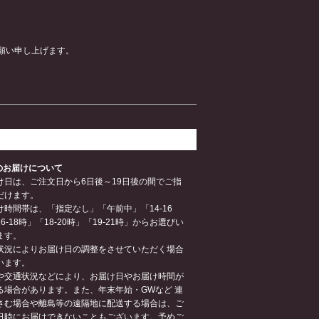
願い申し上げます。
品のお届けについて
け日は、ご注文日から6日後～19日後の間でご指
だけます。
け時間帯は、「指定なし」「午前中」「14-16
6-18時」「18-20時」「19-21時」からお選びい
ます。
状況によりお届け日の調整をさせていただく場合
います。
や交通状況などにより、お届け日やお届け時間が
る場合があります。また、年末年始・GWなど 連
さむ場合や離島等の遠隔地に配送する場合は、ご
日時にお届けできないこともございます。予めご