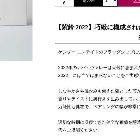
カ
購入数
6
【紫鈴 2022】巧緻に構成
ケンゾー エステイトのフラッグシップに
2022年のナパ・ヴァレーは天候に恵ま
2022」には当てはまらないことをご実
しなやかさや温かみも備えた確とした芯
香りやテイストに奥行きを生み出していま
万能性も健在で、ペアリングの幅が非常
適切な時期に収穫できた健全な葡萄を醸造
雫をご堪能ください。