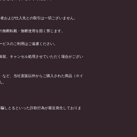
運営者および仕入先との取引は一切ございません。
の無断転載・無断使用を固く禁じます。
ービスのご利用はご遠慮ください。
保留、キャンセル処理させていただく場合がござい
）など、当社直販以外からご購入された商品（※イ
ん。
み騙しとるといった詐欺行為が最近発生しておりま