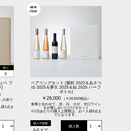
NEW
ITEM
残り
6
キュベ フ
ペアリングセット (紫鈴 2022＆あさつ
]
ゆ 2025＆夢久 2025＆結 2025 ハーフ
ボトル)
込）
￥26,000
（￥28,600税込）
」の赤ワ
食事と合わせて、赤、白、ロゼ、甘口ワイン
人様1点ま
をお愉しみいただけるセット
※1日あたりの購入上限数は、お一人様6点ま
でとなります。
購入可能数
購入数
6点まで