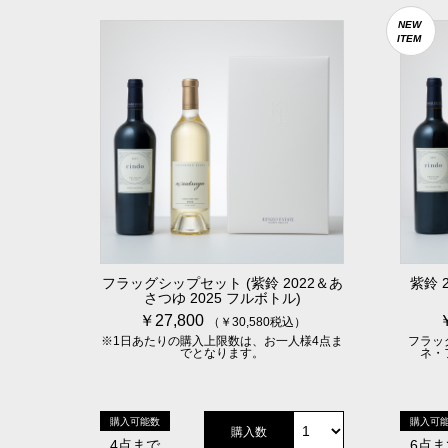
NEW
ITEM
フラッグシップセット (紫鈴 2022＆あ
紫鈴 
さつゆ 2025 フルボトル)
￥27,800
（￥30,580税込）
※1日あたりの購入上限数は、お一人様4点ま
フラッ
でとなります。
ネ・
購入可能数
購入可
購入数
4点まで
6点ま