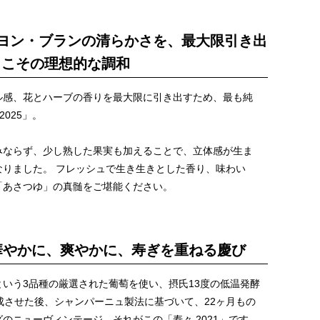
ィニヨン・ブランの清らかさを、最大限引き出
らこその理想的な調和
ル感、花とハーブの香りを最大限に引き出すため、最も純
2025」。
みならず、少し熟した果実も加えることで、立体感が生ま
りました。 フレッシュで生き生きとした香り、味わい
「あさつゆ」の真髄をご堪能ください。
、華やかに、爽やかに、寿ぎを重ねる慶び
いう3品種の厳選された葡萄を使い、摂氏13度の低温発酵
成させた後、シャンパーニュ製法に基づいて、22ヶ月もの
のニューヴィンテージ、それがこの「寿々 2021」です。