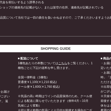
代金を前払いするよう誘導される
ショップの連絡先の記載がない、または架空の住所、連絡先が記載されている
品質について当社では一切の責任を負いかねますので、ご了承くださいますようお
SHOPPING GUIDE
■ 配送について
■ 商
1梱包あたりの本数については
こちら
をご覧ください。1
・お届
梱包ごとに下記の送料を申し受けます。
定いた
・お届
全国一律料金（1梱包）
時」「1
普通便￥1,100(￥1,210 税込)
ただけ
クール便￥1,600(￥1,760 税込)
※出荷
がござ
一お届け
※気温の高い時期はワインの品質保持のため、クール便
※天候
がござい
による配送に限らせていただきます（例年4月～10月
前後す
。 返
気候により変動）
休をは
※切り替え時期の気温により日付が前後する場合がござ
希望の