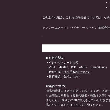
このような場合、これらの転売品については、その
ケンゾー エステイト ワイナリー ジャパン 株式会社
■ お支払方法
・クレジットカード決済
（VISA、Master、JCB、AMEX、DinersClub）
・代金引換（
代引手数料について
）
・銀行振込（先払いのみ）
■ 返品について
商品の管理には万全を期しておりますが、万が
した商品に不具合（容器の破損・発送ミス等）
ましたら、 速やかにお取替えさせていただきます
品について詳しくは
こちら
をご覧ください。