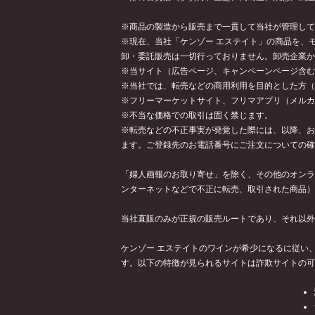
※商品の製造から販売まで一貫して当社が管理して
※現在、当社「ケンゾー エステイト」の商品を、モ
卸・委託販売は一切行っておりません。卸売企業か
※当サイト（広告ページ、キャンペーンページ含む
※当社では、転売などの商用利用を目的とした方（
※フリーマーケットサイト、フリマアプリ（メルカ
※不当な価格での取引は固く禁じます。
※転売などの不正事実が発覚した際には、以降、お
ます。ご登録先のお電話番号にご注文についての
「婦人画報のお取り寄せ」を除く、その他のオンラ
ンターネットなどで不正に転売、取引された商品）
当社直販のみが正規の販売ルートであり、それ以外
ケンゾー エステイトのワインが希少になるに従い
す。以下の特徴が見られるサイトは詐欺サイトの可