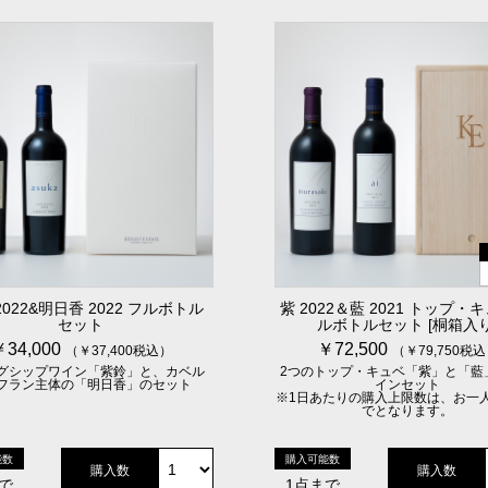
2022&明日香 2022 フルボトル
紫 2022＆藍 2021 トップ・
セット
ルボトルセット [桐箱入り
￥34,000
￥72,500
（￥37,400税込）
（￥79,750税
グシップワイン「紫鈴」と、カベル
2つのトップ・キュベ「紫」と「藍
フラン主体の「明日香」のセット
インセット
※1日あたりの購入上限数は、お一
でとなります。
能数
購入可能数
購入数
購入数
で
1点まで