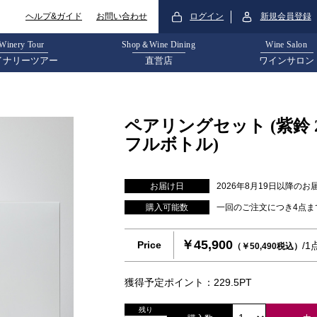
ログイン
新規会員登録
ヘルプ&ガイド
お問い合わせ
Winery Tour
Shop＆Wine Dining
Wine Salon
イナリーツアー
直営店
ワインサロン
ペアリングセット (紫鈴 20
フルボトル)
お届け日
2026年8月19日以降のお
購入可能数
一回のご注文につき4点ま
￥45,900
Price
/
（￥50,490税込）
獲得予定ポイント：229.5PT
残り