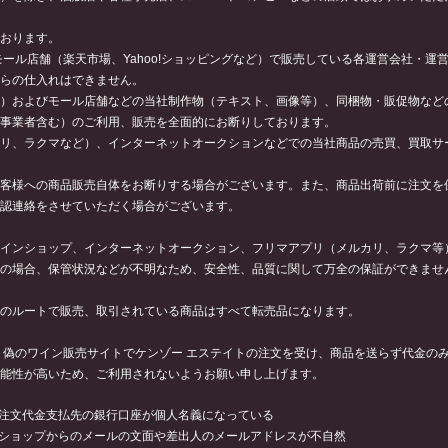
おります。
ール店舗（楽天市場、Yahoo!ショッピングなど）で販売している各運営会社・
らの仕入れはできません。
）およびモール店舗などの当社制作物（テキスト、画像等）、同梱物・販促物など
事業者含む）のご利用、販売を全面的にお断りしております。
リ、ラクマなど）、インターネットオークションなどでの当社商品の売買、買取サ
客様への商品販売自体をお断りする場合がございます。また、商品出荷前に注文を
確認連絡をさせていただく場合がございます。
インショップ、インターネットオークション、フリマアプリ（メルカリ、ラクマ等
の場合、保管状況などが不明なため、安全性、品質に関して万全の保証ができませ
のルートで販売、取引されている商品はすべて転売品になります。
、偽のワイン販売サイトでケンゾー エステイトの注文を受け、商品を送らず代金の
能性が高いため、ご利用されないようお願い申し上げます。
注文代金支払先の銀行口座が個人名義になっている
ショップからのメールの文面や差出人のメールアドレスが不自然