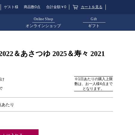
カートを見る
ゲスト様
商品数0点
合計金額￥0
Online Shop
Gift
オンラインショップ
ギフト
22＆あさつゆ 2025＆寿々 2021
※1日あたりの購入上限
届け
数は、お一人様4点まで
で
となります。
1点あたり