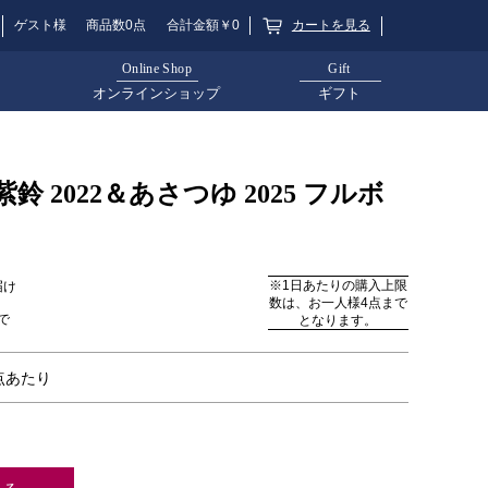
カートを見る
ゲスト様
商品数0点
合計金額￥0
Online Shop
Gift
オンラインショップ
ギフト
 2022＆あさつゆ 2025 フルボ
※1日あたりの購入上限
届け
数は、お一人様4点まで
で
となります。
1点あたり