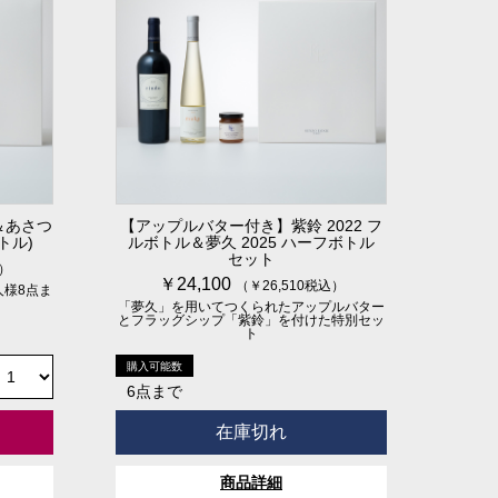
2＆あさつ
【アップルバター付き】紫鈴 2022 フ
トル)
ルボトル＆夢久 2025 ハーフボトル
セット
込）
￥24,100
（￥26,510税込）
人様8点ま
「夢久」を用いてつくられたアップルバター
とフラッグシップ「紫鈴」を付けた特別セッ
ト
購入可能数
6点まで
在庫切れ
商品詳細