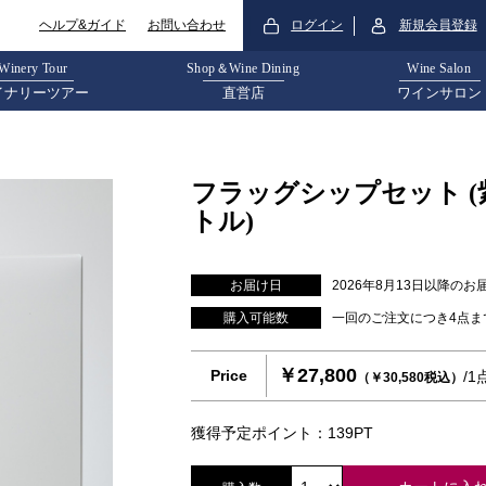
ログイン
新規会員登録
ヘルプ&ガイド
お問い合わせ
Winery Tour
Shop＆Wine Dining
Wine Salon
イナリーツアー
直営店
ワインサロン
フラッグシップセット (紫鈴
トル)
お届け日
2026年8月13日以降のお
購入可能数
一回のご注文につき4点ま
￥27,800
Price
/
（￥30,580税込）
獲得予定ポイント：139PT