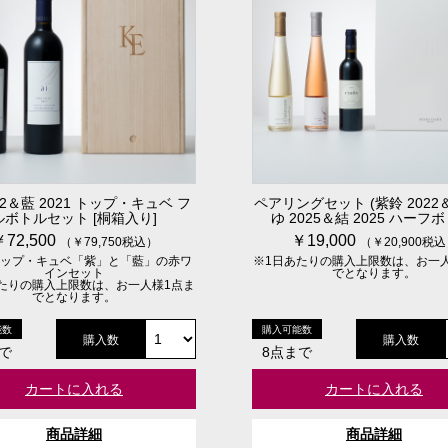
22＆藍 2021 トップ・キュベ フ
ペアリングセット (紫鈴 202
ルボトルセット [桐箱入り]
ゆ 2025＆結 2025 ハーフボ
￥72,500
￥19,000
（￥79,750税込）
（￥20,900税
トップ・キュベ「紫」と「藍」の赤ワ
※1日あたりの購入上限数は、お一
インセット
でとなります。
たりの購入上限数は、お一人様1点ま
でとなります。
能数
購入可能数
購入数
購入数
で
8点まで
カートに入れる
カートに入れる
商品詳細
商品詳細