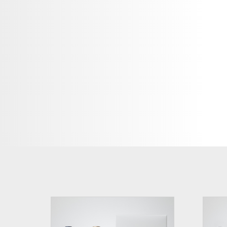
紫鈴 rindo 2022 (750ml)
Tasting Notes
Specification