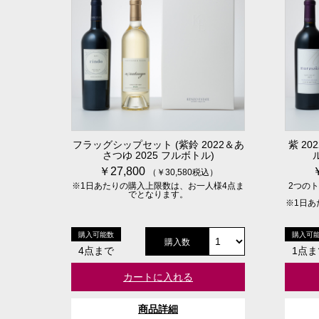
フラッグシップセット (紫鈴 2022＆あ
紫 20
さつゆ 2025 フルボトル)
￥27,800
（￥30,580税込）
※1日あたりの購入上限数は、お一人様4点ま
2つの
でとなります。
※1日あ
購入可能数
購入可
購入数
4点まで
1点ま
カートに入れる
商品詳細