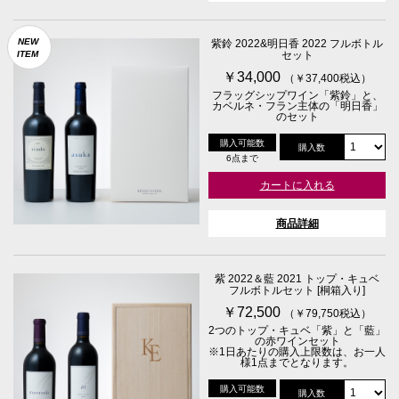
NEW
紫鈴 2022&明日香 2022 フルボトル
ITEM
セット
￥34,000
（￥37,400税込）
フラッグシップワイン「紫鈴」と、
カベルネ・フラン主体の「明日香」
のセット
購入可能数
購入数
6点まで
カートに入れる
商品詳細
紫 2022＆藍 2021 トップ・キュベ
フルボトルセット [桐箱入り]
￥72,500
（￥79,750税込）
2つのトップ・キュベ「紫」と「藍」
の赤ワインセット
※1日あたりの購入上限数は、お一人
様1点までとなります。
購入可能数
購入数