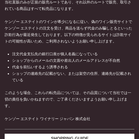
当社直販のみが正規の販売ルートであり、それ以外のルートで販売、取引さ
れている商品はすべて転売品になります。
ケンゾー エステイトのワインが希少になるに従い、偽のワイン販売サイトで
ケンゾー エステイトの注文を受け、商品を送らず代金のみ騙しとるといった
詐欺行為が最近発生しております。以下の特徴が見られるサイトは詐欺サイ
トの可能性が高いため、ご利用されないようお願い申し上げます。
注文代金支払先の銀行口座が個人名義になっている
ショップからのメールの文面や差出人のメールアドレスが不自然
代金を前払いするよう誘導される
ショップの連絡先の記載がない、または架空の住所、連絡先が記載され
ている
このような場合、これらの転売品については、その品質について当社では一
切の責任を負いかねますので、ご了承くださいますようお願い申し上げま
す。
ケンゾー エステイト ワイナリー ジャパン 株式会社
SHOPPING GUIDE