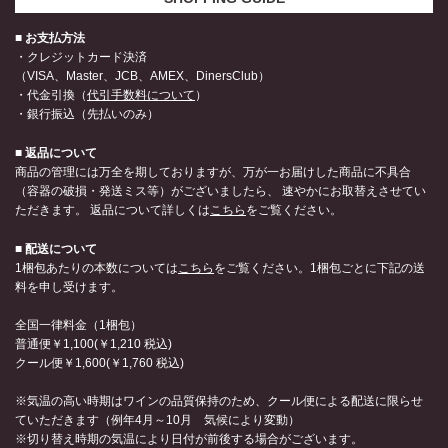
■ お支払方法
・クレジットカード決済
（VISA、Master、JCB、AMEX、DinersClub）
・代金引換（
代引手数料について
）
・銀行振込（先払いのみ）
■ 返品について
商品の管理には万全を期しておりますが、万が一お届けした商品に不具合
（容器の破損・発送ミス等）がございましたら、 速やかにお取替えさせてい
ただきます。 返品について詳しくは
こちら
をご覧ください。
■ 配送について
1梱包あたりの本数については
こちら
をご覧ください。1梱包ごとに下記の送
料を申し受けます。
全国一律料金（1梱包）
普通便￥1,100(￥1,210 税込)
クール便￥1,600(￥1,760 税込)
※気温の高い時期はワインの品質保持のため、クール便による配送に限らせ
ていただきます（例年4月～10月 気候により変動）
※切り替え時期の気温により日付が前後する場合がございます。