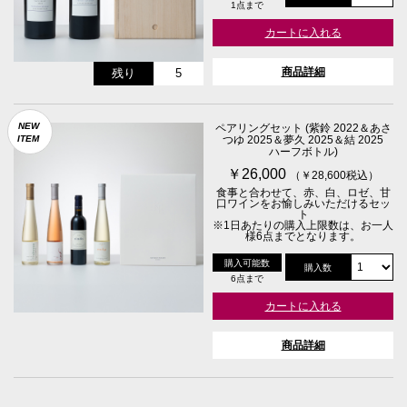
1点まで
カートに入れる
商品詳細
残り
5
NEW
ペアリングセット (紫鈴 2022＆あさ
ITEM
つゆ 2025＆夢久 2025＆結 2025
ハーフボトル)
￥26,000
（￥28,600税込）
食事と合わせて、赤、白、ロゼ、甘
口ワインをお愉しみいただけるセッ
ト
※1日あたりの購入上限数は、お一人
様6点までとなります。
購入可能数
購入数
6点まで
カートに入れる
商品詳細