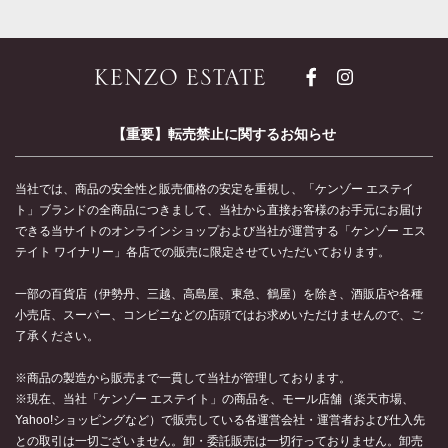
【重要】転売禁止に関するお知らせ
当社では、商品の安全性と販売価格の安定を重視し、「ケンゾー エステイ
ト」ブランドの全商品につきまして、当社から直接お客様のお手元にお届け
できる当サイトのオンラインショップおよび当社が運営する「ケンゾー エス
テイト ワイナリー」各店での販売に限定させていただいております。
一部の百貨店（伊勢丹、三越、高島屋、東急、鶴屋）を除き、酒販店や各種
小売店、スーパー、コンビニなどの店頭ではお求めいただけませんので、ご
了承ください。
※商品の製造から販売まで一貫して当社が管理しております。
※現在、当社「ケンゾー エステイト」の商品を、モール店舗（楽天市場、
Yahoo!ショッピングなど）で販売している各運営会社・運営者および仕入先
との取引は一切ございません。卸・委託販売は一切行っておりません。卸売