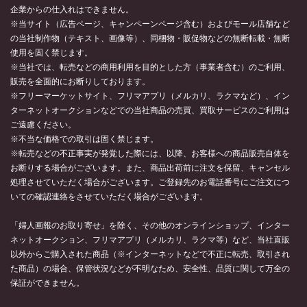
企業からの仕入れはできません。
※当サイト（広告ページ、キャンペーンページ含む）およびモール店舗など
の当社制作物（テキスト、画像等）、同梱物・販促物などの無断転載・無断
使用を固く禁じます。
※当社では、転売などの商用利用を目的とした方（事業者含む）のご利用、
販売を全面的にお断りしております。
※フリーマーケットサイト、フリマアプリ（メルカリ、ラクマなど）、イン
ターネットオークションなどでの当社商品の売買、買取サービスのご利用は
ご遠慮ください。
※不当な価格での取引は固く禁じます。
※転売などの不正事実が発覚した際には、以降、お客様への商品販売自体を
お断りする場合がございます。また、商品出荷前に注文を保留、キャンセル
処理させていただく場合がございます。ご登録先のお電話番号にご注文につ
いての確認連絡をさせていただく場合がございます。
「婦人画報のお取り寄せ」を除く、その他のオンラインショップ、インター
ネットオークション、フリマアプリ（メルカリ、ラクマ等）など、当社直販
以外からご購入された商品（※インターネットなどで不正に転売、取引され
た商品）の場合、保管状況などが不明なため、安全性、品質に関して万全の
保証ができません。