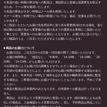
※気温の低い時期の寒冷地への配送は、凍結防止と急激な温度変化を防止す
るため、クール便を推奨いたします。
※気温の変化が大きい時期はクール便を推奨いたします。
※クール便をご利用でない場合の変質については、返品・交換をお受けいた
しかねます。
※ご指定いただいたお届け先住所以外に送り先を変更(転送)される場合、送り
状記載のお届け先から変更後のお届け先までの運賃をお客様にご負担いただ
く事となり、変更先へのお届けは着払いとなります。お届け先に誤りがない
かご確認のうえ、ご注文いただきますようお願いいたします。
■ 商品のお届けについて
・お届け日は、ご注文日から6日後～19日後の間でご指定いただけます。
・お届け時間帯は、「指定なし」「午前中」「14-16時」「16-18時」「18-
20時」「19-21時」からお選びいただけます。
※出荷状況によりお届け日の調整をさせていただく場合がございます。
※天候や交通状況などにより、お届け日やお届け時間が前後する場合があり
ます。また、年末年始・GWなど 連休をはさむ場合や離島等の遠隔地に配送
する場合は、ご希望の日時にお届けできないこともございます。予めご了承
ください。
※商品の配送は日本国内のみとなります。日本国外への配送は行っておりま
せん。
・商品は、注文日より３営業日以内に発送いたします（銀行振込によるお支
払いの場合は、入金確認から３営業日以内）。但し、予約商品は商品ごとに